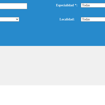
Especialidad *:
Localidad:
nes
|
Política de Privacidad
|
Política de Cookies
|
Contacto
|
Cancelar suscripci