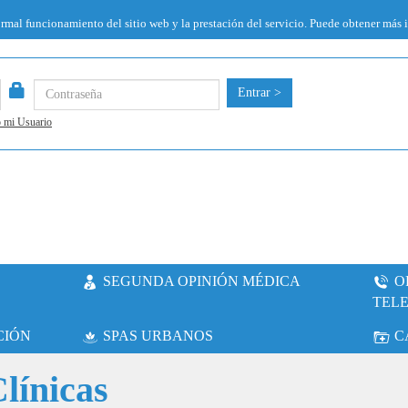
ormal funcionamiento del sitio web y la prestación del servicio. Puede obtener más
Entrar >
 mi Usuario
SEGUNDA OPINIÓN MÉDICA
O
TEL
CIÓN
SPAS URBANOS
C
línicas